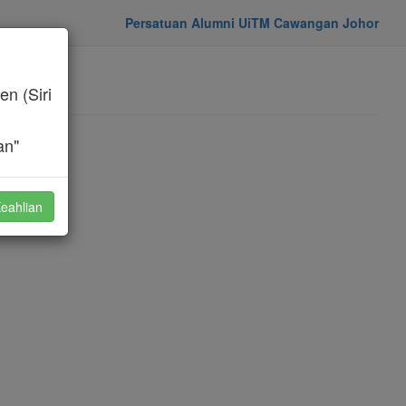
Persatuan Alumni UiTM Cawangan Johor
n (Siri
an"
eahlian