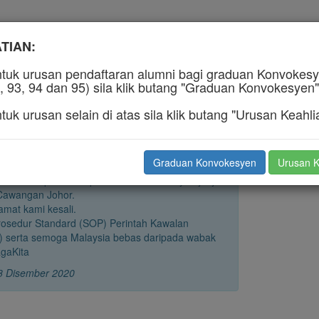
TIAN:
hlian & Konvokesyen
tuk urusan pendaftaran alumni bagi graduan Konvokesye
, 93, 94 dan 95) sila klik butang "Graduan Konvokesyen"
tuk urusan selain di atas sila klik butang "Urusan Keahli
ian alumni bagi alumni lama dan juga graduan
l dibuka.
Graduan Konvokesyen
Urusan K
pun proses pengesahan yuran dan pengeposan
n secara pukal selepas tarikh konvokesyen janji
Cawangan Johor.
amat kami kesali.
rosedur Standard (SOP) Perintah Kawalan
) serta semoga Malaysia bebas daripada wabak
gaKita
 8 Disember 2020