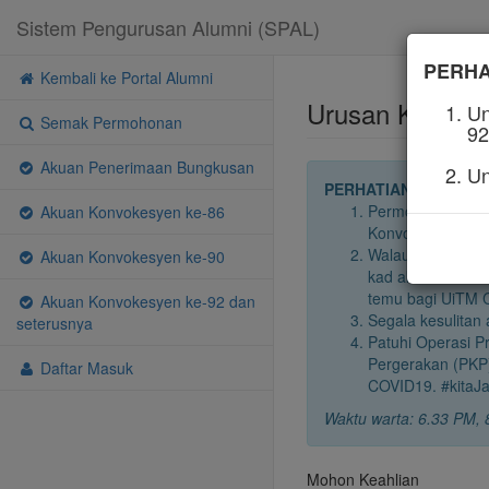
Sistem Pengurusan Alumni (SPAL)
PERHA
Kembali ke Portal Alumni
Urusan Kad Kea
Un
Semak Permohonan
92
Akuan Penerimaan Bungkusan
Un
PERHATIAN
:
Permohonan keahl
Akuan Konvokesyen ke-86
Konvokesyen keka
Walaubagaimana
Akuan Konvokesyen ke-90
kad akan dilakuka
temu bagi UiTM 
Akuan Konvokesyen ke-92 dan
Segala kesulitan 
seterusnya
Patuhi Operasi P
Pergerakan (PKP
Daftar Masuk
COVID19. #kitaJa
Waktu warta: 6.33 PM,
Mohon Keahlian